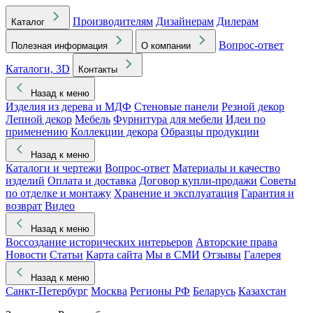
Производителям
Дизайнерам
Дилерам
Каталог
Вопрос-ответ
Полезная информация
О компании
Каталоги, 3D
Контакты
Назад к меню
Изделия из дерева и МДФ
Стеновые панели
Резной декор
Лепной декор
Мебель
Фурнитура для мебели
Идеи по
применению
Коллекции декора
Образцы продукции
Назад к меню
Каталоги и чертежи
Вопрос-ответ
Материалы и качество
изделий
Оплата и доставка
Договор купли-продажи
Советы
по отделке и монтажу
Хранение и эксплуатация
Гарантия и
возврат
Видео
Назад к меню
Воссоздание исторических интерьеров
Авторские права
Новости
Статьи
Карта сайта
Мы в СМИ
Отзывы
Галерея
Назад к меню
Санкт-Петербург
Москва
Регионы РФ
Беларусь
Казахстан