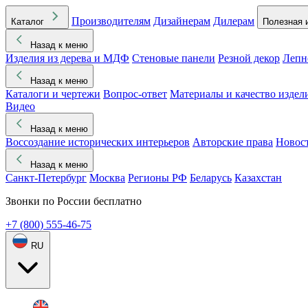
Производителям
Дизайнерам
Дилерам
Каталог
Полезная 
Назад к меню
Изделия из дерева и МДФ
Стеновые панели
Резной декор
Лепн
Назад к меню
Каталоги и чертежи
Вопрос-ответ
Материалы и качество издел
Видео
Назад к меню
Воссоздание исторических интерьеров
Авторские права
Новос
Назад к меню
Санкт-Петербург
Москва
Регионы РФ
Беларусь
Казахстан
Звонки по России бесплатно
+7 (800) 555-46-75
RU