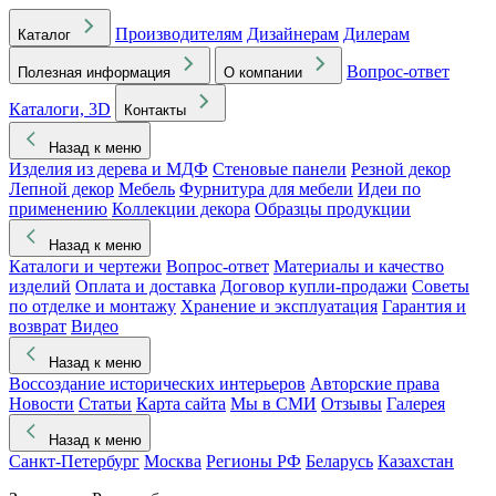
Производителям
Дизайнерам
Дилерам
Каталог
Вопрос-ответ
Полезная информация
О компании
Каталоги, 3D
Контакты
Назад к меню
Изделия из дерева и МДФ
Стеновые панели
Резной декор
Лепной декор
Мебель
Фурнитура для мебели
Идеи по
применению
Коллекции декора
Образцы продукции
Назад к меню
Каталоги и чертежи
Вопрос-ответ
Материалы и качество
изделий
Оплата и доставка
Договор купли-продажи
Советы
по отделке и монтажу
Хранение и эксплуатация
Гарантия и
возврат
Видео
Назад к меню
Воссоздание исторических интерьеров
Авторские права
Новости
Статьи
Карта сайта
Мы в СМИ
Отзывы
Галерея
Назад к меню
Санкт-Петербург
Москва
Регионы РФ
Беларусь
Казахстан