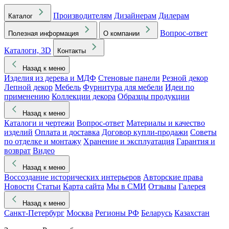
Производителям
Дизайнерам
Дилерам
Каталог
Вопрос-ответ
Полезная информация
О компании
Каталоги, 3D
Контакты
Назад к меню
Изделия из дерева и МДФ
Стеновые панели
Резной декор
Лепной декор
Мебель
Фурнитура для мебели
Идеи по
применению
Коллекции декора
Образцы продукции
Назад к меню
Каталоги и чертежи
Вопрос-ответ
Материалы и качество
изделий
Оплата и доставка
Договор купли-продажи
Советы
по отделке и монтажу
Хранение и эксплуатация
Гарантия и
возврат
Видео
Назад к меню
Воссоздание исторических интерьеров
Авторские права
Новости
Статьи
Карта сайта
Мы в СМИ
Отзывы
Галерея
Назад к меню
Санкт-Петербург
Москва
Регионы РФ
Беларусь
Казахстан