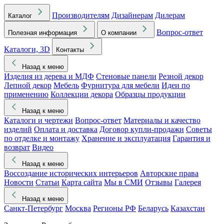
Производителям
Дизайнерам
Дилерам
Каталог
Вопрос-ответ
Полезная информация
О компании
Каталоги, 3D
Контакты
Назад к меню
Изделия из дерева и МДФ
Стеновые панели
Резной декор
Лепной декор
Мебель
Фурнитура для мебели
Идеи по
применению
Коллекции декора
Образцы продукции
Назад к меню
Каталоги и чертежи
Вопрос-ответ
Материалы и качество
изделий
Оплата и доставка
Договор купли-продажи
Советы
по отделке и монтажу
Хранение и эксплуатация
Гарантия и
возврат
Видео
Назад к меню
Воссоздание исторических интерьеров
Авторские права
Новости
Статьи
Карта сайта
Мы в СМИ
Отзывы
Галерея
Назад к меню
Санкт-Петербург
Москва
Регионы РФ
Беларусь
Казахстан