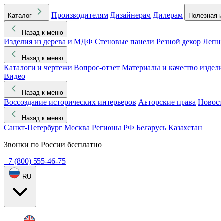
Производителям
Дизайнерам
Дилерам
Каталог
Полезная 
Назад к меню
Изделия из дерева и МДФ
Стеновые панели
Резной декор
Лепн
Назад к меню
Каталоги и чертежи
Вопрос-ответ
Материалы и качество издел
Видео
Назад к меню
Воссоздание исторических интерьеров
Авторские права
Новос
Назад к меню
Санкт-Петербург
Москва
Регионы РФ
Беларусь
Казахстан
Звонки по России бесплатно
+7 (800) 555-46-75
RU