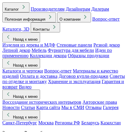
Производителям
Дизайнерам
Дилерам
Каталог
Вопрос-ответ
Полезная информация
О компании
Каталоги, 3D
Контакты
Назад к меню
Изделия из дерева и МДФ
Стеновые панели
Резной декор
Лепной декор
Мебель
Фурнитура для мебели
Идеи по
применению
Коллекции декора
Образцы продукции
Назад к меню
Каталоги и чертежи
Вопрос-ответ
Материалы и качество
изделий
Оплата и доставка
Договор купли-продажи
Советы
по отделке и монтажу
Хранение и эксплуатация
Гарантия и
возврат
Видео
Назад к меню
Воссоздание исторических интерьеров
Авторские права
Новости
Статьи
Карта сайта
Мы в СМИ
Отзывы
Галерея
Назад к меню
Санкт-Петербург
Москва
Регионы РФ
Беларусь
Казахстан