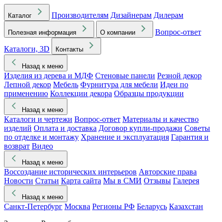
Производителям
Дизайнерам
Дилерам
Каталог
Вопрос-ответ
Полезная информация
О компании
Каталоги, 3D
Контакты
Назад к меню
Изделия из дерева и МДФ
Стеновые панели
Резной декор
Лепной декор
Мебель
Фурнитура для мебели
Идеи по
применению
Коллекции декора
Образцы продукции
Назад к меню
Каталоги и чертежи
Вопрос-ответ
Материалы и качество
изделий
Оплата и доставка
Договор купли-продажи
Советы
по отделке и монтажу
Хранение и эксплуатация
Гарантия и
возврат
Видео
Назад к меню
Воссоздание исторических интерьеров
Авторские права
Новости
Статьи
Карта сайта
Мы в СМИ
Отзывы
Галерея
Назад к меню
Санкт-Петербург
Москва
Регионы РФ
Беларусь
Казахстан