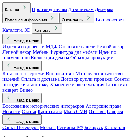
Производителям
Дизайнерам
Дилерам
Каталог
Вопрос-ответ
Полезная информация
О компании
Каталоги, 3D
Контакты
Назад к меню
Изделия из дерева и МДФ
Стеновые панели
Резной декор
Лепной декор
Мебель
Фурнитура для мебели
Идеи по
применению
Коллекции декора
Образцы продукции
Назад к меню
Каталоги и чертежи
Вопрос-ответ
Материалы и качество
изделий
Оплата и доставка
Договор купли-продажи
Советы
по отделке и монтажу
Хранение и эксплуатация
Гарантия и
возврат
Видео
Назад к меню
Воссоздание исторических интерьеров
Авторские права
Новости
Статьи
Карта сайта
Мы в СМИ
Отзывы
Галерея
Назад к меню
Санкт-Петербург
Москва
Регионы РФ
Беларусь
Казахстан