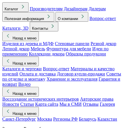
Производителям
Дизайнерам
Дилерам
Каталог
Вопрос-ответ
Полезная информация
О компании
Каталоги, 3D
Контакты
Назад к меню
Изделия из дерева и МДФ
Стеновые панели
Резной декор
Лепной декор
Мебель
Фурнитура для мебели
Идеи по
применению
Коллекции декора
Образцы продукции
Назад к меню
Каталоги и чертежи
Вопрос-ответ
Материалы и качество
изделий
Оплата и доставка
Договор купли-продажи
Советы
по отделке и монтажу
Хранение и эксплуатация
Гарантия и
возврат
Видео
Назад к меню
Воссоздание исторических интерьеров
Авторские права
Новости
Статьи
Карта сайта
Мы в СМИ
Отзывы
Галерея
Назад к меню
Санкт-Петербург
Москва
Регионы РФ
Беларусь
Казахстан