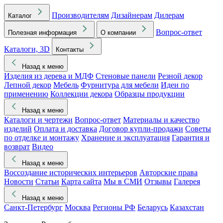
Производителям
Дизайнерам
Дилерам
Каталог
Вопрос-ответ
Полезная информация
О компании
Каталоги, 3D
Контакты
Назад к меню
Изделия из дерева и МДФ
Стеновые панели
Резной декор
Лепной декор
Мебель
Фурнитура для мебели
Идеи по
применению
Коллекции декора
Образцы продукции
Назад к меню
Каталоги и чертежи
Вопрос-ответ
Материалы и качество
изделий
Оплата и доставка
Договор купли-продажи
Советы
по отделке и монтажу
Хранение и эксплуатация
Гарантия и
возврат
Видео
Назад к меню
Воссоздание исторических интерьеров
Авторские права
Новости
Статьи
Карта сайта
Мы в СМИ
Отзывы
Галерея
Назад к меню
Санкт-Петербург
Москва
Регионы РФ
Беларусь
Казахстан