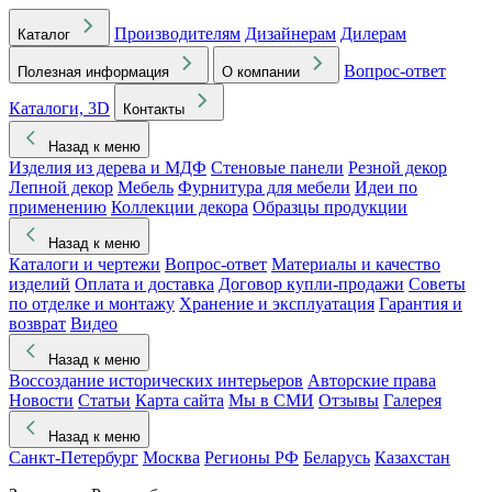
Производителям
Дизайнерам
Дилерам
Каталог
Вопрос-ответ
Полезная информация
О компании
Каталоги, 3D
Контакты
Назад к меню
Изделия из дерева и МДФ
Стеновые панели
Резной декор
Лепной декор
Мебель
Фурнитура для мебели
Идеи по
применению
Коллекции декора
Образцы продукции
Назад к меню
Каталоги и чертежи
Вопрос-ответ
Материалы и качество
изделий
Оплата и доставка
Договор купли-продажи
Советы
по отделке и монтажу
Хранение и эксплуатация
Гарантия и
возврат
Видео
Назад к меню
Воссоздание исторических интерьеров
Авторские права
Новости
Статьи
Карта сайта
Мы в СМИ
Отзывы
Галерея
Назад к меню
Санкт-Петербург
Москва
Регионы РФ
Беларусь
Казахстан