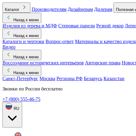
Производителям
Дизайнерам
Дилерам
Каталог
Полезная 
Назад к меню
Изделия из дерева и МДФ
Стеновые панели
Резной декор
Лепн
Назад к меню
Каталоги и чертежи
Вопрос-ответ
Материалы и качество издел
Видео
Назад к меню
Воссоздание исторических интерьеров
Авторские права
Новос
Назад к меню
Санкт-Петербург
Москва
Регионы РФ
Беларусь
Казахстан
Звонки по России бесплатно
+7 (800) 555-46-75
RU