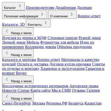
Производителям
Дизайнерам
Дилерам
Каталог
Вопрос-ответ
Полезная информация
О компании
Каталоги, 3D
Контакты
Назад к меню
Изделия из дерева и МДФ
Стеновые панели
Резной декор
Лепной декор
Мебель
Фурнитура для мебели
Идеи по
применению
Коллекции декора
Образцы продукции
Назад к меню
Каталоги и чертежи
Вопрос-ответ
Материалы и качество
изделий
Оплата и доставка
Договор купли-продажи
Советы
по отделке и монтажу
Хранение и эксплуатация
Гарантия и
возврат
Видео
Назад к меню
Воссоздание исторических интерьеров
Авторские права
Новости
Статьи
Карта сайта
Мы в СМИ
Отзывы
Галерея
Назад к меню
Санкт-Петербург
Москва
Регионы РФ
Беларусь
Казахстан