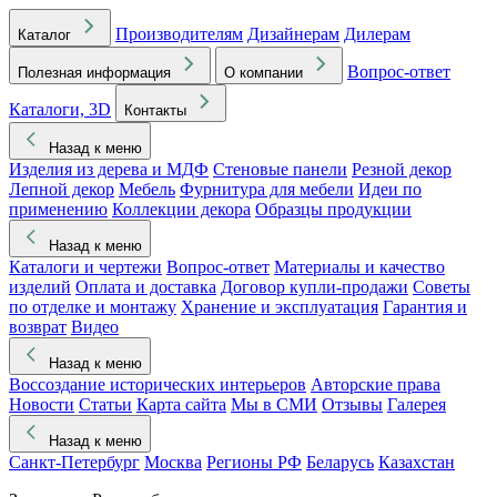
Производителям
Дизайнерам
Дилерам
Каталог
Вопрос-ответ
Полезная информация
О компании
Каталоги, 3D
Контакты
Назад к меню
Изделия из дерева и МДФ
Стеновые панели
Резной декор
Лепной декор
Мебель
Фурнитура для мебели
Идеи по
применению
Коллекции декора
Образцы продукции
Назад к меню
Каталоги и чертежи
Вопрос-ответ
Материалы и качество
изделий
Оплата и доставка
Договор купли-продажи
Советы
по отделке и монтажу
Хранение и эксплуатация
Гарантия и
возврат
Видео
Назад к меню
Воссоздание исторических интерьеров
Авторские права
Новости
Статьи
Карта сайта
Мы в СМИ
Отзывы
Галерея
Назад к меню
Санкт-Петербург
Москва
Регионы РФ
Беларусь
Казахстан