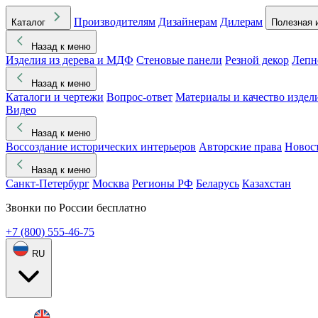
Производителям
Дизайнерам
Дилерам
Каталог
Полезная 
Назад к меню
Изделия из дерева и МДФ
Стеновые панели
Резной декор
Лепн
Назад к меню
Каталоги и чертежи
Вопрос-ответ
Материалы и качество издел
Видео
Назад к меню
Воссоздание исторических интерьеров
Авторские права
Новос
Назад к меню
Санкт-Петербург
Москва
Регионы РФ
Беларусь
Казахстан
Звонки по России бесплатно
+7 (800) 555-46-75
RU