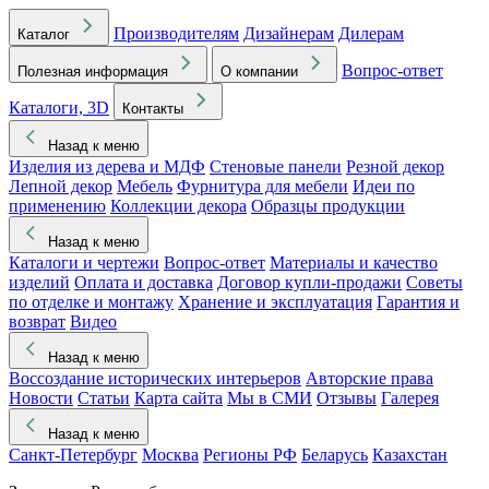
Производителям
Дизайнерам
Дилерам
Каталог
Вопрос-ответ
Полезная информация
О компании
Каталоги, 3D
Контакты
Назад к меню
Изделия из дерева и МДФ
Стеновые панели
Резной декор
Лепной декор
Мебель
Фурнитура для мебели
Идеи по
применению
Коллекции декора
Образцы продукции
Назад к меню
Каталоги и чертежи
Вопрос-ответ
Материалы и качество
изделий
Оплата и доставка
Договор купли-продажи
Советы
по отделке и монтажу
Хранение и эксплуатация
Гарантия и
возврат
Видео
Назад к меню
Воссоздание исторических интерьеров
Авторские права
Новости
Статьи
Карта сайта
Мы в СМИ
Отзывы
Галерея
Назад к меню
Санкт-Петербург
Москва
Регионы РФ
Беларусь
Казахстан