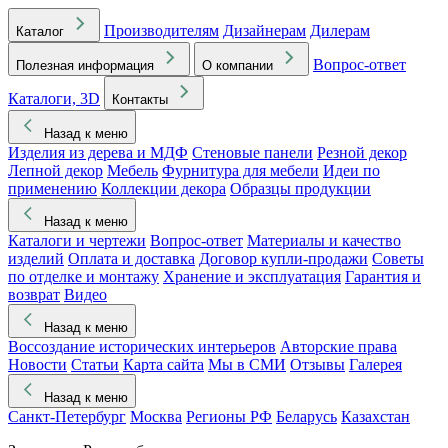
Производителям
Дизайнерам
Дилерам
Каталог
Вопрос-ответ
Полезная информация
О компании
Каталоги, 3D
Контакты
Назад к меню
Изделия из дерева и МДФ
Стеновые панели
Резной декор
Лепной декор
Мебель
Фурнитура для мебели
Идеи по
применению
Коллекции декора
Образцы продукции
Назад к меню
Каталоги и чертежи
Вопрос-ответ
Материалы и качество
изделий
Оплата и доставка
Договор купли-продажи
Советы
по отделке и монтажу
Хранение и эксплуатация
Гарантия и
возврат
Видео
Назад к меню
Воссоздание исторических интерьеров
Авторские права
Новости
Статьи
Карта сайта
Мы в СМИ
Отзывы
Галерея
Назад к меню
Санкт-Петербург
Москва
Регионы РФ
Беларусь
Казахстан