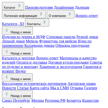
Производителям
Дизайнерам
Дилерам
Каталог
Вопрос-ответ
Полезная информация
О компании
Каталоги, 3D
Контакты
Назад к меню
Изделия из дерева и МДФ
Стеновые панели
Резной декор
Лепной декор
Мебель
Фурнитура для мебели
Идеи по
применению
Коллекции декора
Образцы продукции
Назад к меню
Каталоги и чертежи
Вопрос-ответ
Материалы и качество
изделий
Оплата и доставка
Договор купли-продажи
Советы
по отделке и монтажу
Хранение и эксплуатация
Гарантия и
возврат
Видео
Назад к меню
Воссоздание исторических интерьеров
Авторские права
Новости
Статьи
Карта сайта
Мы в СМИ
Отзывы
Галерея
Назад к меню
Санкт-Петербург
Москва
Регионы РФ
Беларусь
Казахстан