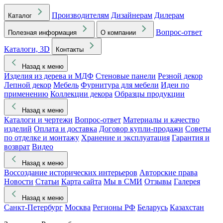
Производителям
Дизайнерам
Дилерам
Каталог
Вопрос-ответ
Полезная информация
О компании
Каталоги, 3D
Контакты
Назад к меню
Изделия из дерева и МДФ
Стеновые панели
Резной декор
Лепной декор
Мебель
Фурнитура для мебели
Идеи по
применению
Коллекции декора
Образцы продукции
Назад к меню
Каталоги и чертежи
Вопрос-ответ
Материалы и качество
изделий
Оплата и доставка
Договор купли-продажи
Советы
по отделке и монтажу
Хранение и эксплуатация
Гарантия и
возврат
Видео
Назад к меню
Воссоздание исторических интерьеров
Авторские права
Новости
Статьи
Карта сайта
Мы в СМИ
Отзывы
Галерея
Назад к меню
Санкт-Петербург
Москва
Регионы РФ
Беларусь
Казахстан