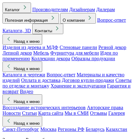
Производителям
Дизайнерам
Дилерам
Каталог
Вопрос-ответ
Полезная информация
О компании
Каталоги, 3D
Контакты
Назад к меню
Изделия из дерева и МДФ
Стеновые панели
Резной декор
Лепной декор
Мебель
Фурнитура для мебели
Идеи по
применению
Коллекции декора
Образцы продукции
Назад к меню
Каталоги и чертежи
Вопрос-ответ
Материалы и качество
изделий
Оплата и доставка
Договор купли-продажи
Советы
по отделке и монтажу
Хранение и эксплуатация
Гарантия и
возврат
Видео
Назад к меню
Воссоздание исторических интерьеров
Авторские права
Новости
Статьи
Карта сайта
Мы в СМИ
Отзывы
Галерея
Назад к меню
Санкт-Петербург
Москва
Регионы РФ
Беларусь
Казахстан