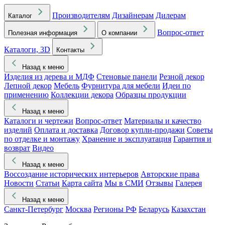
Производителям
Дизайнерам
Дилерам
Каталог
Вопрос-ответ
Полезная информация
О компании
Каталоги, 3D
Контакты
Назад к меню
Изделия из дерева и МДФ
Стеновые панели
Резной декор
Лепной декор
Мебель
Фурнитура для мебели
Идеи по
применению
Коллекции декора
Образцы продукции
Назад к меню
Каталоги и чертежи
Вопрос-ответ
Материалы и качество
изделий
Оплата и доставка
Договор купли-продажи
Советы
по отделке и монтажу
Хранение и эксплуатация
Гарантия и
возврат
Видео
Назад к меню
Воссоздание исторических интерьеров
Авторские права
Новости
Статьи
Карта сайта
Мы в СМИ
Отзывы
Галерея
Назад к меню
Санкт-Петербург
Москва
Регионы РФ
Беларусь
Казахстан