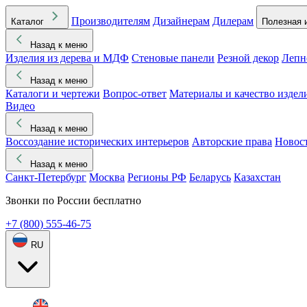
Производителям
Дизайнерам
Дилерам
Каталог
Полезная 
Назад к меню
Изделия из дерева и МДФ
Стеновые панели
Резной декор
Лепн
Назад к меню
Каталоги и чертежи
Вопрос-ответ
Материалы и качество издел
Видео
Назад к меню
Воссоздание исторических интерьеров
Авторские права
Новос
Назад к меню
Санкт-Петербург
Москва
Регионы РФ
Беларусь
Казахстан
Звонки по России бесплатно
+7 (800) 555-46-75
RU