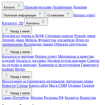
Производителям
Дизайнерам
Дилерам
Каталог
Вопрос-ответ
Полезная информация
О компании
Каталоги, 3D
Контакты
Назад к меню
Изделия из дерева и МДФ
Стеновые панели
Резной декор
Лепной декор
Мебель
Фурнитура для мебели
Идеи по
применению
Коллекции декора
Образцы продукции
Назад к меню
Каталоги и чертежи
Вопрос-ответ
Материалы и качество
изделий
Оплата и доставка
Договор купли-продажи
Советы
по отделке и монтажу
Хранение и эксплуатация
Гарантия и
возврат
Видео
Назад к меню
Воссоздание исторических интерьеров
Авторские права
Новости
Статьи
Карта сайта
Мы в СМИ
Отзывы
Галерея
Назад к меню
Санкт-Петербург
Москва
Регионы РФ
Беларусь
Казахстан