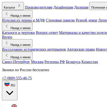
Производителям
Дизайнерам
Дилерам
Каталог
Полезная 
Назад к меню
Изделия из дерева и МДФ
Стеновые панели
Резной декор
Лепн
Назад к меню
Каталоги и чертежи
Вопрос-ответ
Материалы и качество издел
Видео
Назад к меню
Воссоздание исторических интерьеров
Авторские права
Новос
Назад к меню
Санкт-Петербург
Москва
Регионы РФ
Беларусь
Казахстан
Звонки по России бесплатно
+7 (800) 555-46-75
RU