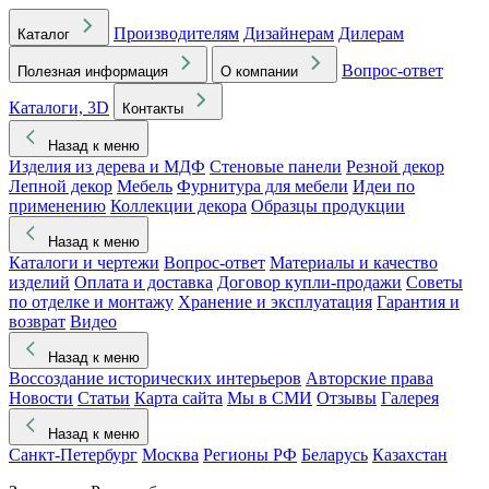
Производителям
Дизайнерам
Дилерам
Каталог
Вопрос-ответ
Полезная информация
О компании
Каталоги, 3D
Контакты
Назад к меню
Изделия из дерева и МДФ
Стеновые панели
Резной декор
Лепной декор
Мебель
Фурнитура для мебели
Идеи по
применению
Коллекции декора
Образцы продукции
Назад к меню
Каталоги и чертежи
Вопрос-ответ
Материалы и качество
изделий
Оплата и доставка
Договор купли-продажи
Советы
по отделке и монтажу
Хранение и эксплуатация
Гарантия и
возврат
Видео
Назад к меню
Воссоздание исторических интерьеров
Авторские права
Новости
Статьи
Карта сайта
Мы в СМИ
Отзывы
Галерея
Назад к меню
Санкт-Петербург
Москва
Регионы РФ
Беларусь
Казахстан