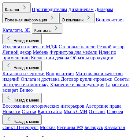
Производителям
Дизайнерам
Дилерам
Каталог
Вопрос-ответ
Полезная информация
О компании
Каталоги, 3D
Контакты
Назад к меню
Изделия из дерева и МДФ
Стеновые панели
Резной декор
Лепной декор
Мебель
Фурнитура для мебели
Идеи по
применению
Коллекции декора
Образцы продукции
Назад к меню
Каталоги и чертежи
Вопрос-ответ
Материалы и качество
изделий
Оплата и доставка
Договор купли-продажи
Советы
по отделке и монтажу
Хранение и эксплуатация
Гарантия и
возврат
Видео
Назад к меню
Воссоздание исторических интерьеров
Авторские права
Новости
Статьи
Карта сайта
Мы в СМИ
Отзывы
Галерея
Назад к меню
Санкт-Петербург
Москва
Регионы РФ
Беларусь
Казахстан