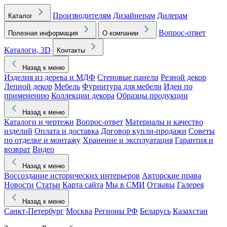
Производителям
Дизайнерам
Дилерам
Каталог
Вопрос-ответ
Полезная информация
О компании
Каталоги, 3D
Контакты
Назад к меню
Изделия из дерева и МДФ
Стеновые панели
Резной декор
Лепной декор
Мебель
Фурнитура для мебели
Идеи по
применению
Коллекции декора
Образцы продукции
Назад к меню
Каталоги и чертежи
Вопрос-ответ
Материалы и качество
изделий
Оплата и доставка
Договор купли-продажи
Советы
по отделке и монтажу
Хранение и эксплуатация
Гарантия и
возврат
Видео
Назад к меню
Воссоздание исторических интерьеров
Авторские права
Новости
Статьи
Карта сайта
Мы в СМИ
Отзывы
Галерея
Назад к меню
Санкт-Петербург
Москва
Регионы РФ
Беларусь
Казахстан