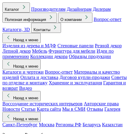
Производителям
Дизайнерам
Дилерам
Каталог
Вопрос-ответ
Полезная информация
О компании
Каталоги, 3D
Контакты
Назад к меню
Изделия из дерева и МДФ
Стеновые панели
Резной декор
Лепной декор
Мебель
Фурнитура для мебели
Идеи по
применению
Коллекции декора
Образцы продукции
Назад к меню
Каталоги и чертежи
Вопрос-ответ
Материалы и качество
изделий
Оплата и доставка
Договор купли-продажи
Советы
по отделке и монтажу
Хранение и эксплуатация
Гарантия и
возврат
Видео
Назад к меню
Воссоздание исторических интерьеров
Авторские права
Новости
Статьи
Карта сайта
Мы в СМИ
Отзывы
Галерея
Назад к меню
Санкт-Петербург
Москва
Регионы РФ
Беларусь
Казахстан