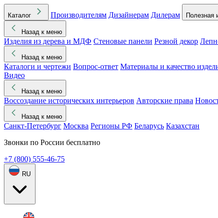
Производителям
Дизайнерам
Дилерам
Каталог
Полезная 
Назад к меню
Изделия из дерева и МДФ
Стеновые панели
Резной декор
Лепн
Назад к меню
Каталоги и чертежи
Вопрос-ответ
Материалы и качество издел
Видео
Назад к меню
Воссоздание исторических интерьеров
Авторские права
Новос
Назад к меню
Санкт-Петербург
Москва
Регионы РФ
Беларусь
Казахстан
Звонки по России бесплатно
+7 (800) 555-46-75
RU