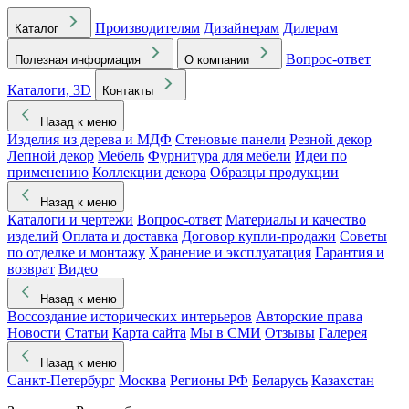
Производителям
Дизайнерам
Дилерам
Каталог
Вопрос-ответ
Полезная информация
О компании
Каталоги, 3D
Контакты
Назад к меню
Изделия из дерева и МДФ
Стеновые панели
Резной декор
Лепной декор
Мебель
Фурнитура для мебели
Идеи по
применению
Коллекции декора
Образцы продукции
Назад к меню
Каталоги и чертежи
Вопрос-ответ
Материалы и качество
изделий
Оплата и доставка
Договор купли-продажи
Советы
по отделке и монтажу
Хранение и эксплуатация
Гарантия и
возврат
Видео
Назад к меню
Воссоздание исторических интерьеров
Авторские права
Новости
Статьи
Карта сайта
Мы в СМИ
Отзывы
Галерея
Назад к меню
Санкт-Петербург
Москва
Регионы РФ
Беларусь
Казахстан