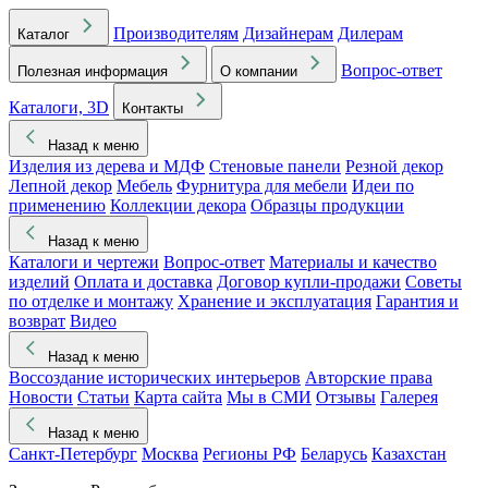
Производителям
Дизайнерам
Дилерам
Каталог
Вопрос-ответ
Полезная информация
О компании
Каталоги, 3D
Контакты
Назад к меню
Изделия из дерева и МДФ
Стеновые панели
Резной декор
Лепной декор
Мебель
Фурнитура для мебели
Идеи по
применению
Коллекции декора
Образцы продукции
Назад к меню
Каталоги и чертежи
Вопрос-ответ
Материалы и качество
изделий
Оплата и доставка
Договор купли-продажи
Советы
по отделке и монтажу
Хранение и эксплуатация
Гарантия и
возврат
Видео
Назад к меню
Воссоздание исторических интерьеров
Авторские права
Новости
Статьи
Карта сайта
Мы в СМИ
Отзывы
Галерея
Назад к меню
Санкт-Петербург
Москва
Регионы РФ
Беларусь
Казахстан