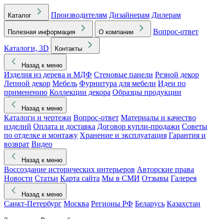
Производителям
Дизайнерам
Дилерам
Каталог
Вопрос-ответ
Полезная информация
О компании
Каталоги, 3D
Контакты
Назад к меню
Изделия из дерева и МДФ
Стеновые панели
Резной декор
Лепной декор
Мебель
Фурнитура для мебели
Идеи по
применению
Коллекции декора
Образцы продукции
Назад к меню
Каталоги и чертежи
Вопрос-ответ
Материалы и качество
изделий
Оплата и доставка
Договор купли-продажи
Советы
по отделке и монтажу
Хранение и эксплуатация
Гарантия и
возврат
Видео
Назад к меню
Воссоздание исторических интерьеров
Авторские права
Новости
Статьи
Карта сайта
Мы в СМИ
Отзывы
Галерея
Назад к меню
Санкт-Петербург
Москва
Регионы РФ
Беларусь
Казахстан