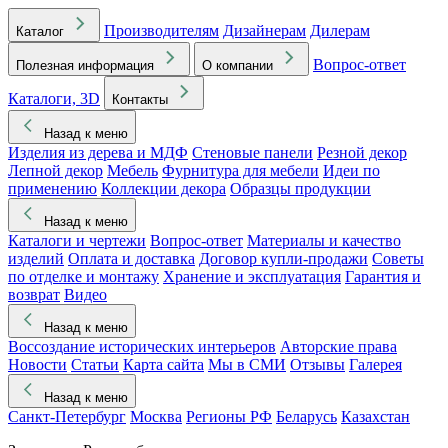
Производителям
Дизайнерам
Дилерам
Каталог
Вопрос-ответ
Полезная информация
О компании
Каталоги, 3D
Контакты
Назад к меню
Изделия из дерева и МДФ
Стеновые панели
Резной декор
Лепной декор
Мебель
Фурнитура для мебели
Идеи по
применению
Коллекции декора
Образцы продукции
Назад к меню
Каталоги и чертежи
Вопрос-ответ
Материалы и качество
изделий
Оплата и доставка
Договор купли-продажи
Советы
по отделке и монтажу
Хранение и эксплуатация
Гарантия и
возврат
Видео
Назад к меню
Воссоздание исторических интерьеров
Авторские права
Новости
Статьи
Карта сайта
Мы в СМИ
Отзывы
Галерея
Назад к меню
Санкт-Петербург
Москва
Регионы РФ
Беларусь
Казахстан