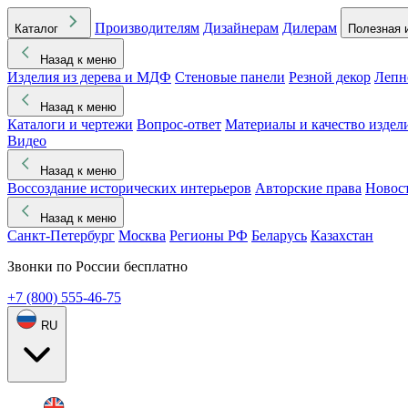
Производителям
Дизайнерам
Дилерам
Каталог
Полезная 
Назад к меню
Изделия из дерева и МДФ
Стеновые панели
Резной декор
Лепн
Назад к меню
Каталоги и чертежи
Вопрос-ответ
Материалы и качество издел
Видео
Назад к меню
Воссоздание исторических интерьеров
Авторские права
Новос
Назад к меню
Санкт-Петербург
Москва
Регионы РФ
Беларусь
Казахстан
Звонки по России бесплатно
+7 (800) 555-46-75
RU