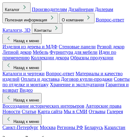
Производителям
Дизайнерам
Дилерам
Каталог
Вопрос-ответ
Полезная информация
О компании
Каталоги, 3D
Контакты
Назад к меню
Изделия из дерева и МДФ
Стеновые панели
Резной декор
Лепной декор
Мебель
Фурнитура для мебели
Идеи по
применению
Коллекции декора
Образцы продукции
Назад к меню
Каталоги и чертежи
Вопрос-ответ
Материалы и качество
изделий
Оплата и доставка
Договор купли-продажи
Советы
по отделке и монтажу
Хранение и эксплуатация
Гарантия и
возврат
Видео
Назад к меню
Воссоздание исторических интерьеров
Авторские права
Новости
Статьи
Карта сайта
Мы в СМИ
Отзывы
Галерея
Назад к меню
Санкт-Петербург
Москва
Регионы РФ
Беларусь
Казахстан