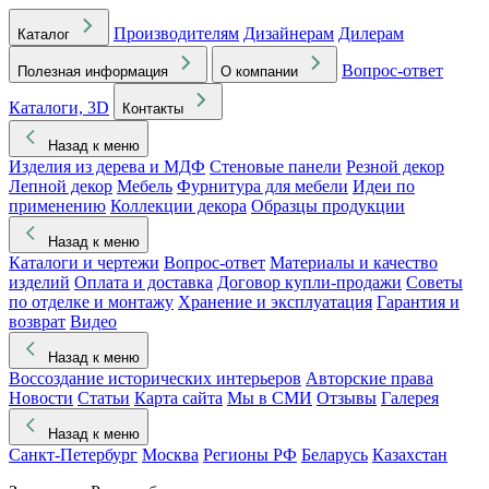
Производителям
Дизайнерам
Дилерам
Каталог
Вопрос-ответ
Полезная информация
О компании
Каталоги, 3D
Контакты
Назад к меню
Изделия из дерева и МДФ
Стеновые панели
Резной декор
Лепной декор
Мебель
Фурнитура для мебели
Идеи по
применению
Коллекции декора
Образцы продукции
Назад к меню
Каталоги и чертежи
Вопрос-ответ
Материалы и качество
изделий
Оплата и доставка
Договор купли-продажи
Советы
по отделке и монтажу
Хранение и эксплуатация
Гарантия и
возврат
Видео
Назад к меню
Воссоздание исторических интерьеров
Авторские права
Новости
Статьи
Карта сайта
Мы в СМИ
Отзывы
Галерея
Назад к меню
Санкт-Петербург
Москва
Регионы РФ
Беларусь
Казахстан