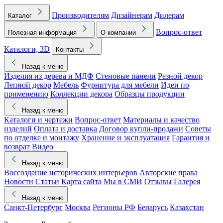
Производителям
Дизайнерам
Дилерам
Каталог
Вопрос-ответ
Полезная информация
О компании
Каталоги, 3D
Контакты
Назад к меню
Изделия из дерева и МДФ
Стеновые панели
Резной декор
Лепной декор
Мебель
Фурнитура для мебели
Идеи по
применению
Коллекции декора
Образцы продукции
Назад к меню
Каталоги и чертежи
Вопрос-ответ
Материалы и качество
изделий
Оплата и доставка
Договор купли-продажи
Советы
по отделке и монтажу
Хранение и эксплуатация
Гарантия и
возврат
Видео
Назад к меню
Воссоздание исторических интерьеров
Авторские права
Новости
Статьи
Карта сайта
Мы в СМИ
Отзывы
Галерея
Назад к меню
Санкт-Петербург
Москва
Регионы РФ
Беларусь
Казахстан