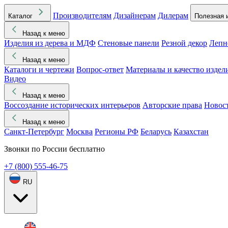
Производителям
Дизайнерам
Дилерам
Каталог
Полезная 
Назад к меню
Изделия из дерева и МДФ
Стеновые панели
Резной декор
Лепн
Назад к меню
Каталоги и чертежи
Вопрос-ответ
Материалы и качество издел
Видео
Назад к меню
Воссоздание исторических интерьеров
Авторские права
Новос
Назад к меню
Санкт-Петербург
Москва
Регионы РФ
Беларусь
Казахстан
Звонки по России бесплатно
+7 (800) 555-46-75
RU