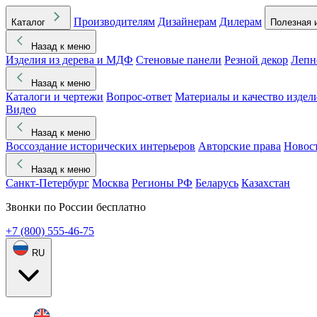
Производителям
Дизайнерам
Дилерам
Каталог
Полезная 
Назад к меню
Изделия из дерева и МДФ
Стеновые панели
Резной декор
Лепн
Назад к меню
Каталоги и чертежи
Вопрос-ответ
Материалы и качество издел
Видео
Назад к меню
Воссоздание исторических интерьеров
Авторские права
Новос
Назад к меню
Санкт-Петербург
Москва
Регионы РФ
Беларусь
Казахстан
Звонки по России бесплатно
+7 (800) 555-46-75
RU