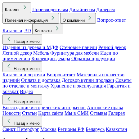
Производителям
Дизайнерам
Дилерам
Каталог
Вопрос-ответ
Полезная информация
О компании
Каталоги, 3D
Контакты
Назад к меню
Изделия из дерева и МДФ
Стеновые панели
Резной декор
Лепной декор
Мебель
Фурнитура для мебели
Идеи по
применению
Коллекции декора
Образцы продукции
Назад к меню
Каталоги и чертежи
Вопрос-ответ
Материалы и качество
изделий
Оплата и доставка
Договор купли-продажи
Советы
по отделке и монтажу
Хранение и эксплуатация
Гарантия и
возврат
Видео
Назад к меню
Воссоздание исторических интерьеров
Авторские права
Новости
Статьи
Карта сайта
Мы в СМИ
Отзывы
Галерея
Назад к меню
Санкт-Петербург
Москва
Регионы РФ
Беларусь
Казахстан