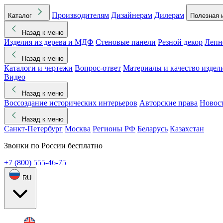
Производителям
Дизайнерам
Дилерам
Каталог
Полезная 
Назад к меню
Изделия из дерева и МДФ
Стеновые панели
Резной декор
Лепн
Назад к меню
Каталоги и чертежи
Вопрос-ответ
Материалы и качество издел
Видео
Назад к меню
Воссоздание исторических интерьеров
Авторские права
Новос
Назад к меню
Санкт-Петербург
Москва
Регионы РФ
Беларусь
Казахстан
Звонки по России бесплатно
+7 (800) 555-46-75
RU