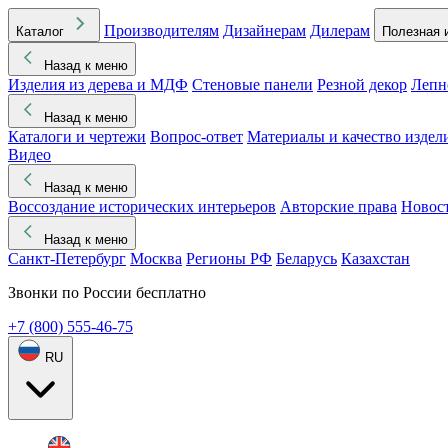
Производителям
Дизайнерам
Дилерам
Каталог
Полезная 
Назад к меню
Изделия из дерева и МДФ
Стеновые панели
Резной декор
Лепн
Назад к меню
Каталоги и чертежи
Вопрос-ответ
Материалы и качество издел
Видео
Назад к меню
Воссоздание исторических интерьеров
Авторские права
Новос
Назад к меню
Санкт-Петербург
Москва
Регионы РФ
Беларусь
Казахстан
Звонки по России бесплатно
+7 (800) 555-46-75
RU