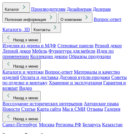
Производителям
Дизайнерам
Дилерам
Каталог
Вопрос-ответ
Полезная информация
О компании
Каталоги, 3D
Контакты
Назад к меню
Изделия из дерева и МДФ
Стеновые панели
Резной декор
Лепной декор
Мебель
Фурнитура для мебели
Идеи по
применению
Коллекции декора
Образцы продукции
Назад к меню
Каталоги и чертежи
Вопрос-ответ
Материалы и качество
изделий
Оплата и доставка
Договор купли-продажи
Советы
по отделке и монтажу
Хранение и эксплуатация
Гарантия и
возврат
Видео
Назад к меню
Воссоздание исторических интерьеров
Авторские права
Новости
Статьи
Карта сайта
Мы в СМИ
Отзывы
Галерея
Назад к меню
Санкт-Петербург
Москва
Регионы РФ
Беларусь
Казахстан