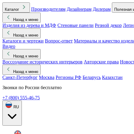
Производителям
Дизайнерам
Дилерам
Каталог
Полезная 
Назад к меню
Изделия из дерева и МДФ
Стеновые панели
Резной декор
Лепн
Назад к меню
Каталоги и чертежи
Вопрос-ответ
Материалы и качество издел
Видео
Назад к меню
Воссоздание исторических интерьеров
Авторские права
Новос
Назад к меню
Санкт-Петербург
Москва
Регионы РФ
Беларусь
Казахстан
Звонки по России бесплатно
+7 (800) 555-46-75
RU