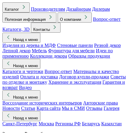
Производителям
Дизайнерам
Дилерам
Каталог
Вопрос-ответ
Полезная информация
О компании
Каталоги, 3D
Контакты
Назад к меню
Изделия из дерева и МДФ
Стеновые панели
Резной декор
Лепной декор
Мебель
Фурнитура для мебели
Идеи по
применению
Коллекции декора
Образцы продукции
Назад к меню
Каталоги и чертежи
Вопрос-ответ
Материалы и качество
изделий
Оплата и доставка
Договор купли-продажи
Советы
по отделке и монтажу
Хранение и эксплуатация
Гарантия и
возврат
Видео
Назад к меню
Воссоздание исторических интерьеров
Авторские права
Новости
Статьи
Карта сайта
Мы в СМИ
Отзывы
Галерея
Назад к меню
Санкт-Петербург
Москва
Регионы РФ
Беларусь
Казахстан