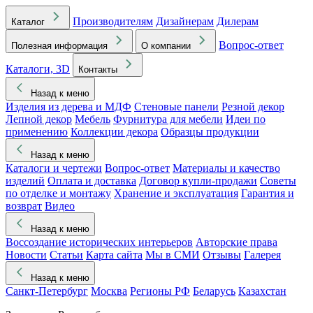
Производителям
Дизайнерам
Дилерам
Каталог
Вопрос-ответ
Полезная информация
О компании
Каталоги, 3D
Контакты
Назад к меню
Изделия из дерева и МДФ
Стеновые панели
Резной декор
Лепной декор
Мебель
Фурнитура для мебели
Идеи по
применению
Коллекции декора
Образцы продукции
Назад к меню
Каталоги и чертежи
Вопрос-ответ
Материалы и качество
изделий
Оплата и доставка
Договор купли-продажи
Советы
по отделке и монтажу
Хранение и эксплуатация
Гарантия и
возврат
Видео
Назад к меню
Воссоздание исторических интерьеров
Авторские права
Новости
Статьи
Карта сайта
Мы в СМИ
Отзывы
Галерея
Назад к меню
Санкт-Петербург
Москва
Регионы РФ
Беларусь
Казахстан