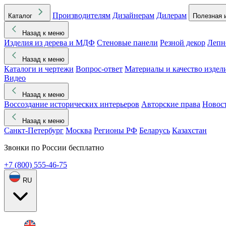
Производителям
Дизайнерам
Дилерам
Каталог
Полезная 
Назад к меню
Изделия из дерева и МДФ
Стеновые панели
Резной декор
Лепн
Назад к меню
Каталоги и чертежи
Вопрос-ответ
Материалы и качество издел
Видео
Назад к меню
Воссоздание исторических интерьеров
Авторские права
Новос
Назад к меню
Санкт-Петербург
Москва
Регионы РФ
Беларусь
Казахстан
Звонки по России бесплатно
+7 (800) 555-46-75
RU