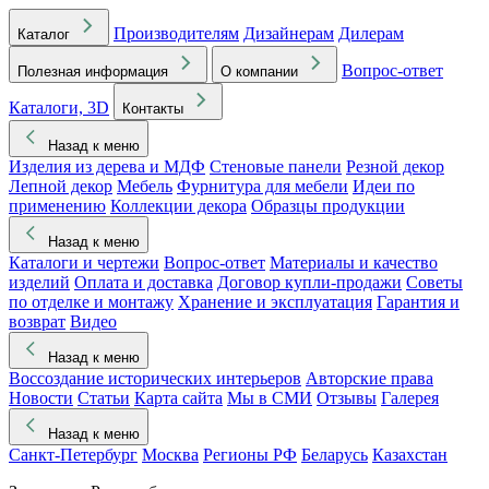
Производителям
Дизайнерам
Дилерам
Каталог
Вопрос-ответ
Полезная информация
О компании
Каталоги, 3D
Контакты
Назад к меню
Изделия из дерева и МДФ
Стеновые панели
Резной декор
Лепной декор
Мебель
Фурнитура для мебели
Идеи по
применению
Коллекции декора
Образцы продукции
Назад к меню
Каталоги и чертежи
Вопрос-ответ
Материалы и качество
изделий
Оплата и доставка
Договор купли-продажи
Советы
по отделке и монтажу
Хранение и эксплуатация
Гарантия и
возврат
Видео
Назад к меню
Воссоздание исторических интерьеров
Авторские права
Новости
Статьи
Карта сайта
Мы в СМИ
Отзывы
Галерея
Назад к меню
Санкт-Петербург
Москва
Регионы РФ
Беларусь
Казахстан