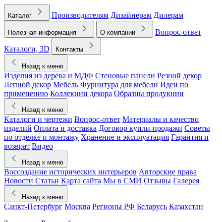
Производителям
Дизайнерам
Дилерам
Каталог
Вопрос-ответ
Полезная информация
О компании
Каталоги, 3D
Контакты
Назад к меню
Изделия из дерева и МДФ
Стеновые панели
Резной декор
Лепной декор
Мебель
Фурнитура для мебели
Идеи по
применению
Коллекции декора
Образцы продукции
Назад к меню
Каталоги и чертежи
Вопрос-ответ
Материалы и качество
изделий
Оплата и доставка
Договор купли-продажи
Советы
по отделке и монтажу
Хранение и эксплуатация
Гарантия и
возврат
Видео
Назад к меню
Воссоздание исторических интерьеров
Авторские права
Новости
Статьи
Карта сайта
Мы в СМИ
Отзывы
Галерея
Назад к меню
Санкт-Петербург
Москва
Регионы РФ
Беларусь
Казахстан